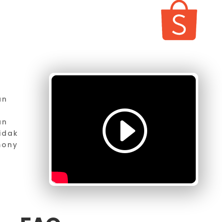
an
an
idak
mony