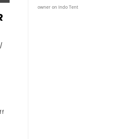
owner
on
Indo Tent
R
/
ff