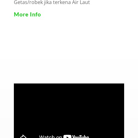
Getas/robek jika terkena Air Laut
More Info