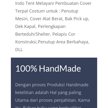
Indo Tent Melayani Pembuatan Cover
Terpal Costum untuk : Penutup
Mesin, Cover Alat Berat, Bak Pick up,
Dek Kapal, Perlengkapan
Berteduh/Shelter, Pelapis Cor
Konstruksi,Penutup Area Berbahaya,
DLL
100% HandMade
Dengan proses Produksi Handmade
ketelitian adalah Hal yang paling
Utama dari proses penjahitan. Karna
itu,
Bahan baku yang berkualitas