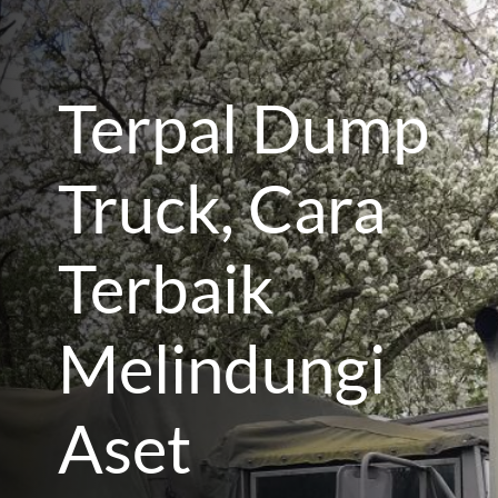
Terpal Dump
Truck, Cara
Terbaik
Melindungi
Aset