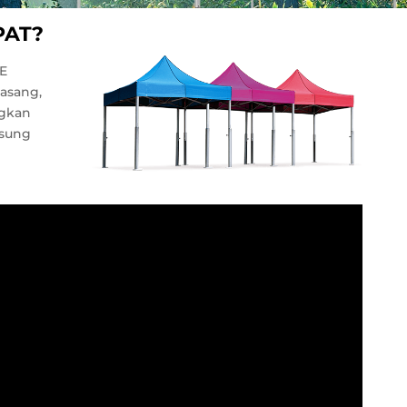
PAT?
E
asang,
ngkan
gsung