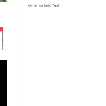
owner
on
Indo Tent