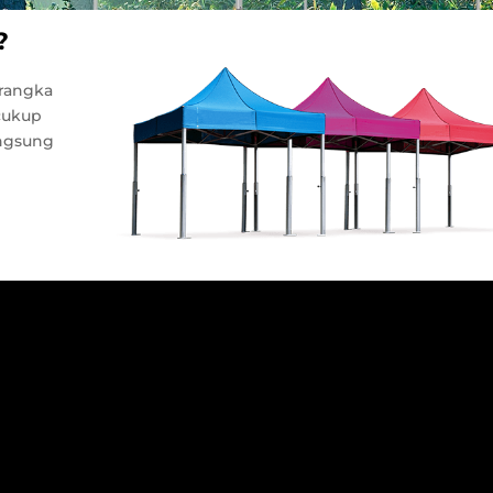
?
rangka
 cukup
angsung