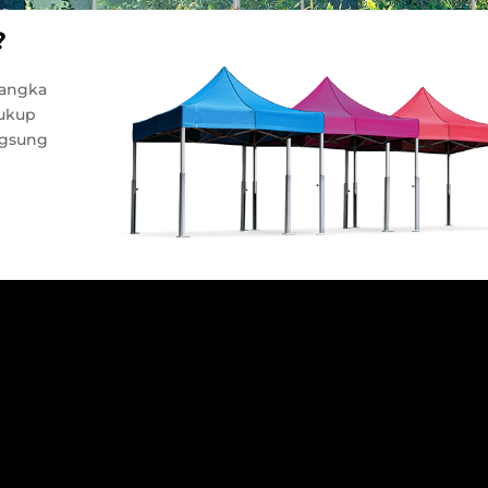
?
rangka
cukup
ngsung