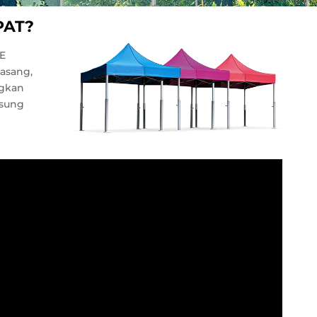
PAT?
E
asang,
ngkan
gsung