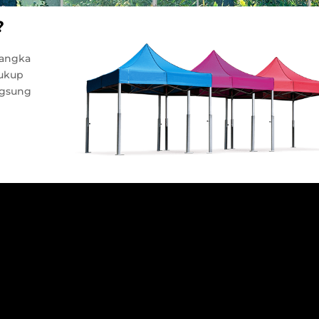
?
rangka
cukup
ngsung