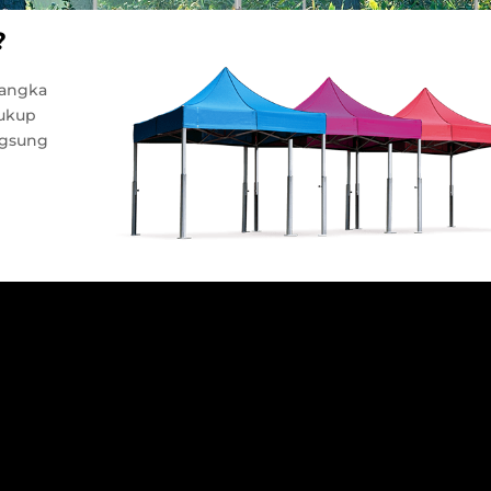
?
rangka
cukup
ngsung