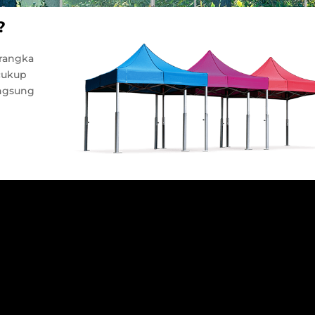
?
rangka
 cukup
angsung